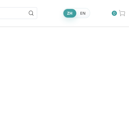
ZH
EN
0