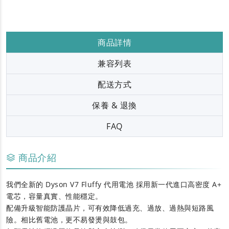
商品詳情
兼容列表
配送方式
保養 & 退換
FAQ
商品介紹
我們全新的
Dyson V7 Fluffy 代用電池
採用新一代進口高密度 A+
電芯，容量真實、性能穩定。
配備升級智能防護晶片，可有效降低過充、過放、過熱與短路風
險。相比舊電池，更不易發燙與鼓包。